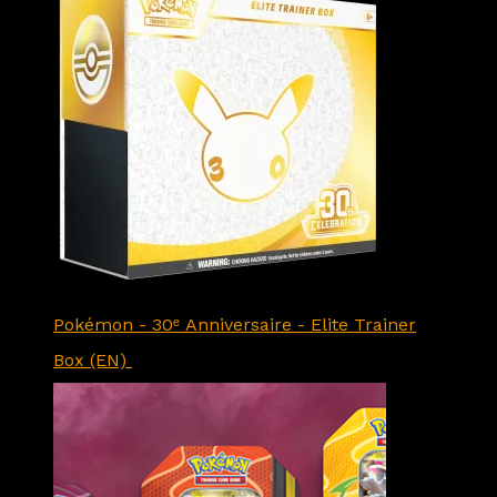
Pokémon - 30ᵉ Anniversaire - Elite Trainer
Box (EN)
89.90
CHF
79.90
CHF