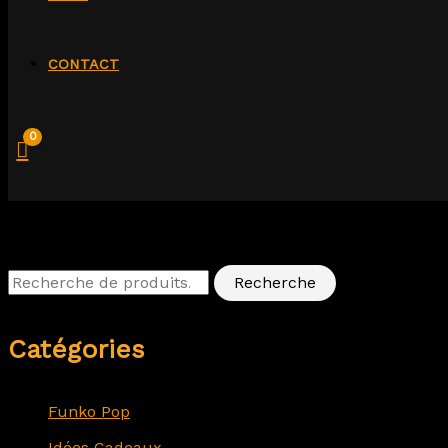
.
.
.
.
.
.
CONTACT
Recherche
Catégories
Funko Pop
Idées Cadeaux