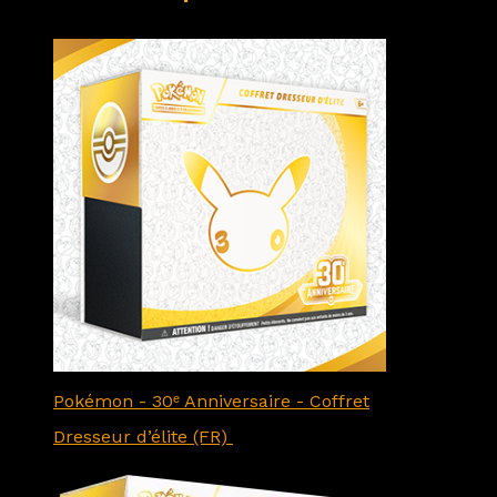
Pokémon - 30ᵉ Anniversaire - Coffret
Dresseur d’élite (FR)
89.90
CHF
79.90
CHF