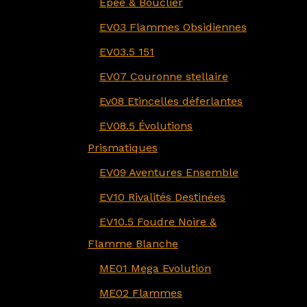
Epée & Bouclier
EV03 Flammes Obsidiennes
EV03.5 151
EV07 Couronne stellaire
Ev08 Etincelles déferlantes
EV08.5 Évolutions
Prismatiques
EV09 Aventures Ensemble
EV10 Rivalités Destinées
EV10.5 Foudre Noire &
Flamme Blanche
ME01 Mega Evolution
ME02 Flammes