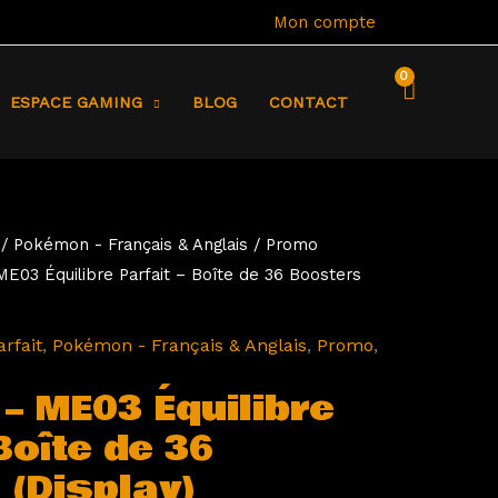
Mon compte
ESPACE GAMING
BLOG
CONTACT
/
Pokémon - Français & Anglais
/
Promo
03 Équilibre Parfait – Boîte de 36 Boosters
rfait
,
Pokémon - Français & Anglais
,
Promo
,
– ME03 Équilibre
Boîte de 36
(Display)