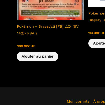
Pokémon
Display 
Pokémon – Brasegali [FB] LV.X (SV
Pokemon -
142)- PSA 9
119.90
CHF
Cartes EN
Ajoute
369.90
CHF
Ajouter au panier
Mon compte
À pro