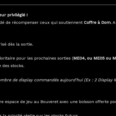
r privilégié !
écidé de récompenser ceux qui soutiennent
Coffre à Dom
. 
sé dès la sortie.
ritaire pour les prochaines sorties (
ME04, ou ME05 ou 
 des stocks.
 nombre de display commandés aujourd’hui (Ex : 2 Display
e espace de jeu au Bouveret avec une boisson offerte pou
la priorité réelle sur les stocks futurs.