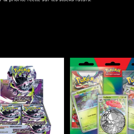
Le
Le
prix
prix
initial
actuel
était :
est :
13.90CHF.
11.90CHF.