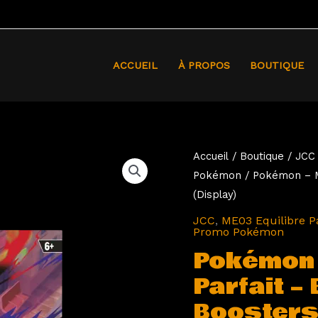
ACCUEIL
À PROPOS
BOUTIQUE
quantité
Accueil
/
Boutique
/
JCC
Pokémon
/ Pokémon – ME
de
(Display)
Pokémon
-
JCC
,
ME03 Equilibre Pa
Promo Pokémon
ME03
Pokémon 
Équilibre
Parfait – 
Parfait
-
Boosters 