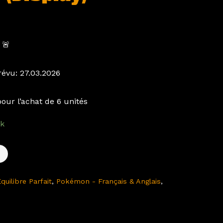
 🚨
révu: 27.03.2026
our l’achat de 6 unités
ck
uilibre Parfait
,
Pokémon - Français & Anglais
,