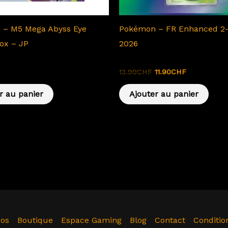
 – M5 Mega Abyss Eye
Pokémon – FR Enhanced 2-
Box – JP
2026
 Japonais
Pokemon - Collection Coffrets
13.90
CHF
11.90
CHF
r au panier
Ajouter au panier
pos
Boutique
Espace Gaming
Blog
Contact
Conditio