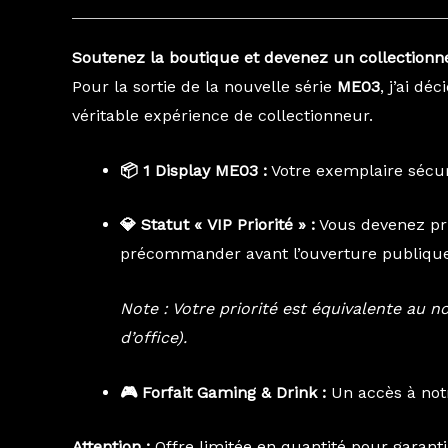
Soutenez la boutique et devenez un collectionneu
Pour la sortie de la nouvelle série
ME03
, j’ai d
véritable expérience de collectionneur.
📦 1 Display ME03 :
Votre exemplaire sécuri
💎 Statut « VIP Priorité » :
Vous devenez prio
précommander avant l’ouverture publique
Note : Votre priorité est équivalente au
d’office).
🎮 Forfait Gaming & Drink :
Un accès à notr
Attention :
Offre limitée en quantité pour garantir 