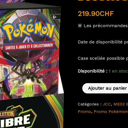
Boîte
de
219.90
CHF
36
🚨 Les précommandes
Boosters
(Display)
Date de disponibilité p
Case scellée possible p
Disponibilité :
1 en sto
Ajouter au panier
Catégories :
JCC
,
ME03 Eq
Promo
,
Promo Pokémon