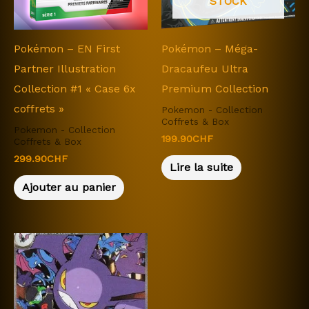
STOCK
Pokémon – EN First
Pokémon – Méga-
Partner Illustration
Dracaufeu Ultra
Collection #1 « Case 6x
Premium Collection
coffrets »
Pokemon - Collection
Coffrets & Box
Pokemon - Collection
199.90
CHF
Coffrets & Box
299.90
CHF
Lire la suite
Ajouter au panier