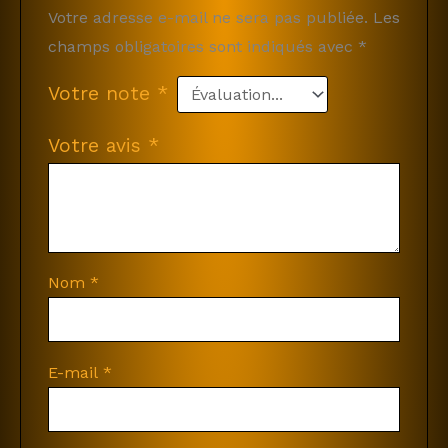
Votre adresse e-mail ne sera pas publiée.
Les
champs obligatoires sont indiqués avec
*
Votre note
*
Votre avis
*
Nom
*
E-mail
*