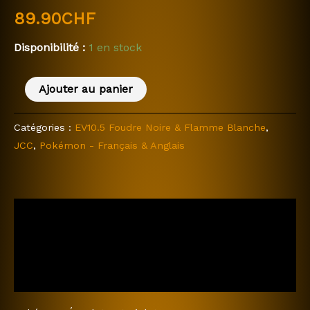
89.90
CHF
Disponibilité :
1 en stock
Ajouter au panier
Catégories :
EV10.5 Foudre Noire & Flamme Blanche
,
JCC
,
Pokémon - Français & Anglais
Description
Informations complémentaires
Avis (0)