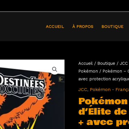
ACCUEIL
À PROPOS
BOUTIQUE
Accueil
/
Boutique
/
JCC
Pokémon
/ Pokémon – Co
avec protection acryliqu
JCC
,
Pokémon - França
Pokémon 
d’Élite d
+ avec pr