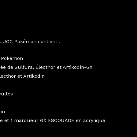
du JCC Pokémon contient :
C Pokémon
rée de Sulfura, Électhor et Artikodin-GX
ecthor et Artikodin
cultes
ion
ue et 1 marqueur GX ESCOUADE en acrylique