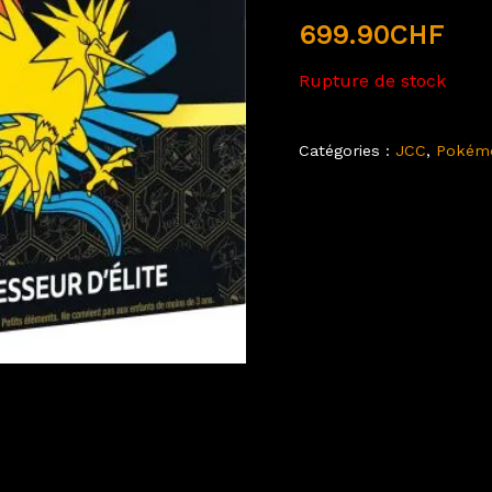
699.90
CHF
Rupture de stock
Catégories :
JCC
,
Pokémo
is (0)