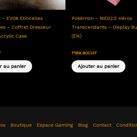
– EV08 Etincelles
Pokémon – ME02.5 Héros
tes – Coffret Dresseur
Transcendants – Display B
 Acrylic Case
(EN)
ME02.5 Héros Transcendants
F
1'199.90
CHF
r au panier
Ajouter au panier
pos
Boutique
Espace Gaming
Blog
Contact
Conditio