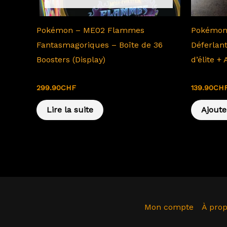
Pokémon – ME02 Flammes
Pokémon 
Fantasmagoriques – Boîte de 36
Déferlan
Boosters (Display)
d’élite +
ME02 Flammes Fantasmagoriques
JCC
299.90
CHF
139.90
CH
Lire la suite
Ajoute
Mon compte
À pro